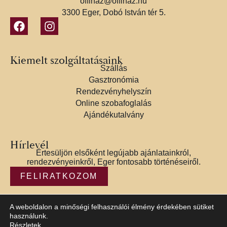
offihaz@offihaz.hu
3300 Eger, Dobó István tér 5.
Kiemelt szolgáltatásaink
Szállás
Gasztronómia
Rendezvényhelyszín
Online szobafoglalás
Ajándékutalvány
Hírlevél
Értesüljön elsőként legújabb ajánlatainkról,
rendezvényeinkről, Eger fontosabb történéseiről.
FELIRATKOZOM
A weboldalon a minőségi felhasználói élmény érdekében sütiket
használunk.
Részletek