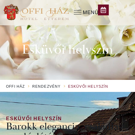
Esküvői helyszín
OFFI HÁZ
RENDEZVÉNY
ESKÜVŐI HELYSZÍN
ESKÜVŐI HELYSZÍN
Barokk elegancia, családias