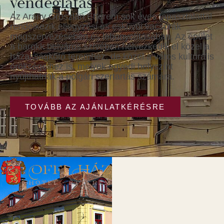
vendéglátás
Az Arany Oroszlán Étterem sok éves tapasztalattal
rendelkezik eljegyzési és esküvői vacsorák
megszervezésében és lebonyolításában. Az épület
a barokk belváros szívében helyezkedik el közel a
házasságkötő teremhez, de közel a város kulturális
örökségeihez is, melyek egyedi helyszínt
nyújthatnak a polgári szertartás számára.
TOVÁBB AZ AJÁNLATKÉRÉSRE