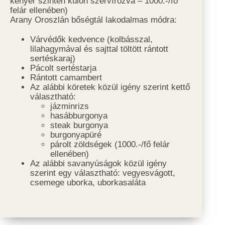
kenyér szintén külön szervírozva – 1000.-/fő
felár ellenében)
Arany Oroszlán bőségtál lakodalmas módra:
Várvédők kedvence (kolbásszal,
lilahagymával és sajttal töltött rántott
sertéskaraj)
Pácolt sertéstarja
Rántott camambert
Az alábbi köretek közül igény szerint kettő
választható:
jázminrizs
hasábburgonya
steak burgonya
burgonyapüré
párolt zöldségek (1000.-/fő felár
ellenében)
Az alábbi savanyúságok közül igény
szerint egy választható: vegyesvágott,
csemege uborka, uborkasaláta