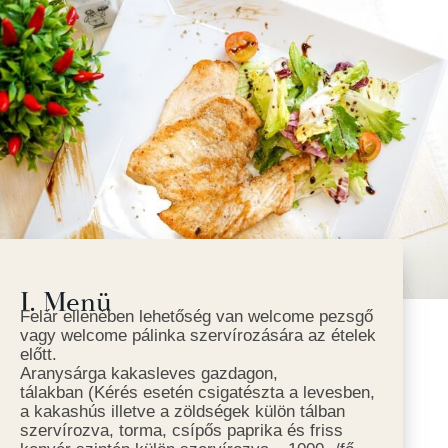
I. Menü
Felár ellenében lehetőség van welcome pezsgő
vagy welcome pálinka szervírozására az ételek
előtt.
Aranysárga kakasleves gazdagon,
tálakban (Kérés esetén csigatészta a levesben,
a kakashús illetve a zöldségek külön tálban
szervírozva, torma, csípős paprika és friss