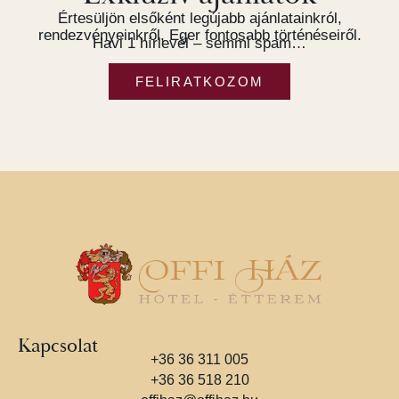
Értesüljön elsőként legújabb ajánlatainkról,
rendezvényeinkről, Eger fontosabb történéseiről.
Havi 1 hírlevél – semmi spam…
FELIRATKOZOM
Kapcsolat
+36 36 311 005
+36 36 518 210